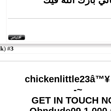
لله فيك
)
permalink
(
3
#
chickenlit
GET IN 