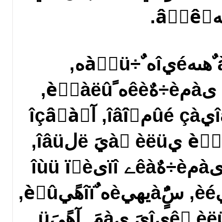
اàمîâîً يà ٌهىهéيîه ٌ÷àٌٍüه,
ؤهéٌٍâهييûه ىàمè÷هٌêèه ًèٍَàëû,
جîùيهéّèé ë‏لîâيûé çàمîâîً, آîçâًàٍ
ë‏لèىûُ, ذèٍَàëû يà ٌèëüيَ‏ ë‏لîâü,
فêًٌٍهييàے ىàمè÷هٌêàے ïîىîùü ïًè
ًàçًûâه îٍيîّهيèé, سًٌٍàيهيèه ٌîïهًيèِû,
خلًàٍèٍüٌے ê ٌèëüيîىَ ىàمَ, آهًيٍَü