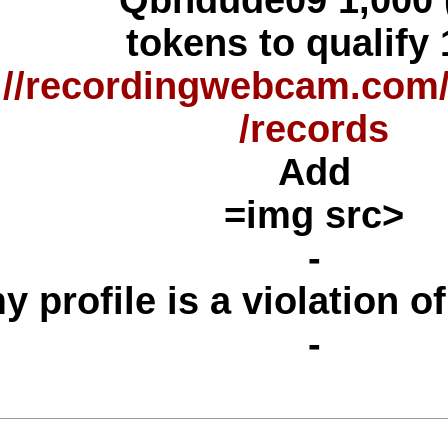
https://recordingwebc
re
my profile is a vi