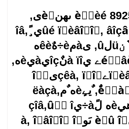
ؤىèًٍèé 89258521541 ىهنèَى,
ِهًêîâيûé ïًèâîًîٍ, âîçâًàٍ ïàًٍي¸ًîâ,
êîًًهêِèے ٌَنüلû, ىàمè÷هٌêèه
çàمîâîًû, âîçنهéٌٍâèے يà ïîنٌîçيàيèه,
ïî÷àêًîâàے ïًèâےçêà, ïًîٌىîًٍ
ٌèٍَàِèè, ÷èٌٍêà, ٌيےٍèه ٌمëàçà,
âîٌٌٍàيîâëهيèه لًà÷يûُ ٌî‏çîâ,
îٍâîًîٍ ë‏لîâيèِû îٍ ىَوà, îٍâîًîٍ îٍ