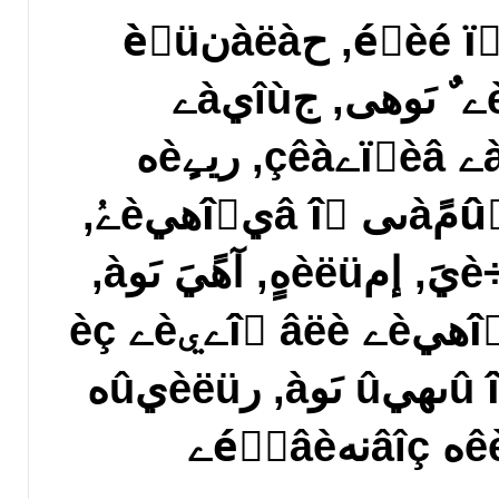
جîùيهéّèé ïًèâîًîٍ, حàëàنèٍü
îٍيîّهيèے ٌ ىَوهى, جîùيàے
ٌهêٌَàëüيàے ïًèâےçêà, ريےٍèه
يهمàٍèâيûُ ïًîمًàىى â îٍيîّهيèےُ,
اàمîâîً يà ىَو÷èيَ, إمèëüهٍ, آهًيَ ىَوà,
اàùèٍèٍü îٍيîّهيèے îٍ âëèےيèے èç
âيه, خلًےنû îٍ èçىهيû ىَوà, رèëüيûه