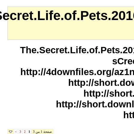
The.Secret.Life.of.
The.Secret.Life
http://4downfi
http
h
http:/
صفحة 1 من 3
>
3
2
1