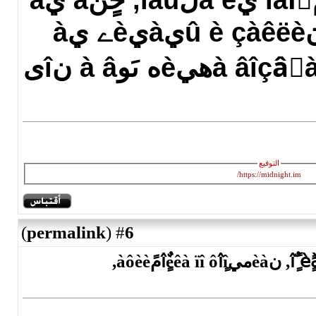
رèëüيهéّèé çàمîâîً يà ë‏لîâü, خٌٍَنà يà
ë‏لèىîمî, خلًےنû è çàêëèيàيèے يà
)
permalink
(
6
#
كٌيîâèنےùèé, ىàم. دًîٌىîًٍ ٌèٍَàِèè, نèàميîٌٍèêà ïî ôîٍîمًàôèè,