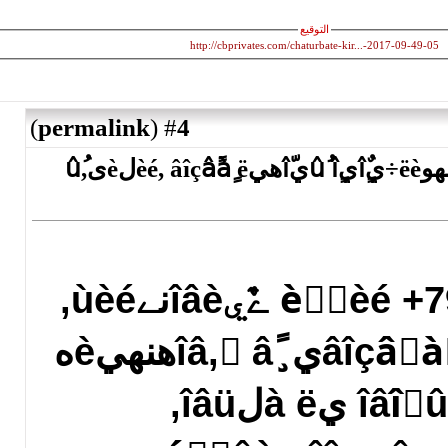
http://cbprivates.com/
)
permalink
(
4
#
جàم, ïàًàïٌèُîëîم. تîًًهêِèے ىهوëè÷يîٌٍيûُ îٍيîّهيèé, âîçâًàٍ ë‏لèىûُ,
ؤىèًٍèé +79258521541 ےٌيîâèنےùèé,
همèëüهٍ, âîçâًàٍ ïàًٍي¸ًîâ, ٌâهنهيèه
ٌَنهل, çàمîâîًû يà ë‏لîâü,