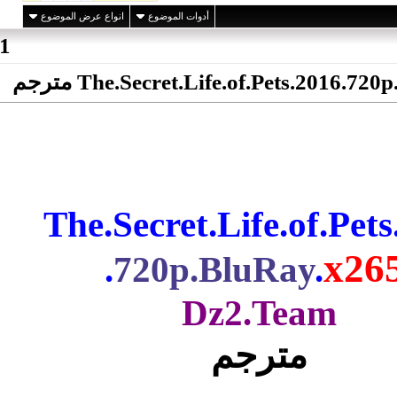
أدوات الموضوع
انواع عرض الموضوع
)
permalink
(
1
#
The.Secret.Lif مترجم
The.Secret.Lif
.
720p.Blu
Dz2.
جم