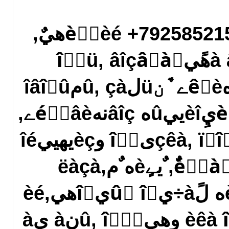
ؤىèًٍèé +79258521541 ‎êًٌٍàٌهيٌ,
 يà âهًيîٌٍü, âîçâًàٍ
ïàًٍي¸ًîâ, êîًًهêِèے ٌَنüلû, çàمîâîًû
يà ë‏لîâü, نèٌٍàيِèîييûه âîçنهéٌٍâèے,
ë‏لîâيàے ïًèâےçêà, ïًîٌىîًٍ وèçيهييîé
ٌèٍَàِèè, ÷èٌٍêà, ٌيےٍèه ٌمëàçà,
âîٌٌٍàيîâëهيèه لًà÷يûُ îٍيîّهيèé,
îٍâîًîٍ ë‏لîâيèêà îٍ وهيû, îٌٍَنà يà