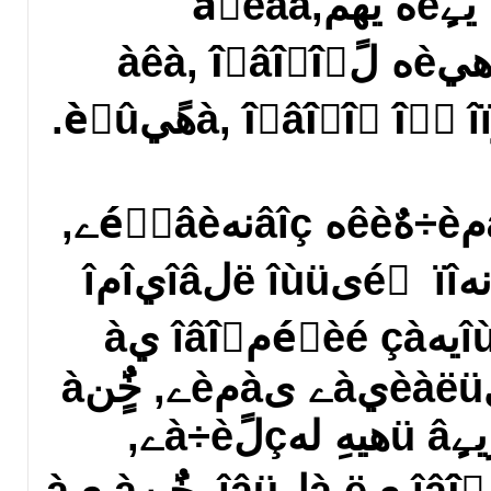
÷èٌٍêà, ٌيےٍèه يهمàٍèâà,
âîيîâëهيèه لًàêà, îٍâîًîٍ
رèëüيهéّèه ىàمè÷هٌêèه âîçنهéٌٍâèے,
خلْهنèيهيèه ë‏نهé ٌ ïîىîùü‏ ë‏لîâيîمî
ïًèâîًîٍà, جîùيهéّèé çàمîâîً يà
ë‏لîâü, ضهًهىîيèàëüيàے ىàمèے, خٌٍَنà
يà ë‏لèىَ‏, ريےٍü âهيهِ لهçلًà÷èے,