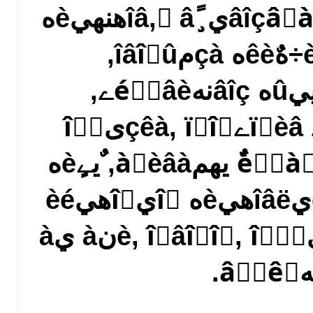
ىàمèے, âîçâًàٍ ïàًٍي¸ًîâ, ٌâهنهيèه
ٌَنهل, ىàمè÷هٌêèه çàمîâîًû,
نèٌٍàيِèîييûه âîçنهéٌٍâèے,
ٌهêٌَàëüيàے ïًèâےçêà, ïًîٌىîًٍ
ٌèٍَàِèè, ÷èٌٍêà îٍ يهمàٍèâà, ٌيےٍèه
ٌمëàçà, âîٌٌٍàيîâëهيèه îٍيîّهيèé
ىهونَ ïàًٍي¸ًàىè, îٍâîًîٍ, îٌٍَنà يà