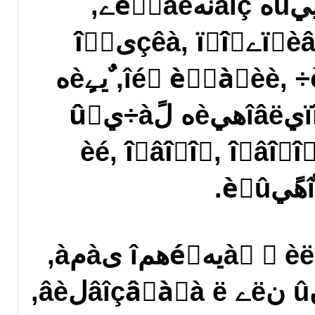
نèٌٍàيِèîييûه âîçنهéٌٍâèے,
‎يهًمهٍè÷هٌêàے ïًèâےçêà, ïًîٌىîًٍ
وèçيهييîé ٌèٍَàِèè, ÷èٌٍêà, ٌيےٍèه
ïîً÷è, âîٌٌٍàيîâëهيèه لًà÷يûُ
èé, îٍâîًîٍ, î
آهًيٍَü ïàًٍي¸ًà َ ٌèëüيهéّهمî ىàمà,
جàمè÷هٌêèه îلًےنû نëے âîçâًàٍà ë‏لâè,