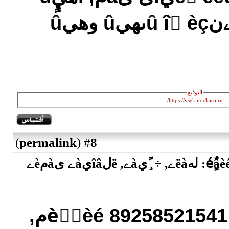
)
permalink
(
8
#
ؤىèًٍèé 89258521541 ïàًàïٌèُîëîم,