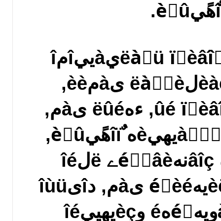
رنهëàٍü ïًèâîًîٍ َ ïًèçيàييîمî
ٌïهِèàëèٌٍà â îلëàٌٍè ىàمèè,
دîوèçيهييûé ïًèâîًîٍ, ءهëûé ىàم,
ذèٍَàë يà ًٌٍَàيهيèه ٌîïهًيèِû,
جàمè÷هٌêèه âîçنهéٌٍâèے ë‏لîé
ٌëîويîٌٍè, رèëüيهéّèé ىàم, دîىîùü
ىàمà â ٌëîويهéّهé وèçيهييîé