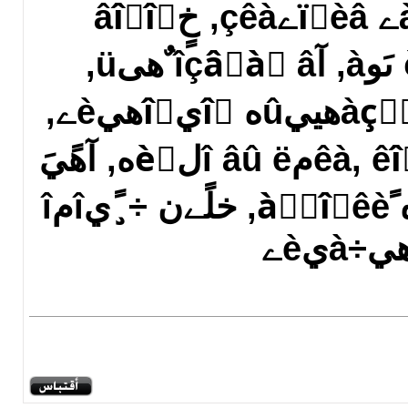
رهêٌَàëüيàے ïًèâےçêà, خٍâîًîٍ
ë‏لîâيèِû îٍ ىَوà, آîçâًàٍ â ٌهىü‏,
آîٌٌٍàيîâë‏ ًàçًَّهييûه îٍيîّهيèے,
آهًيٍَü ÷هëîâهêà, êîٍîًîمî âû ë‏لèٍه, آهًيَ
ë‏لèىَ‏, رèëüيûه ًàٌٌîًêè, خلًےن ÷¸ًيîمî