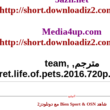
http://short.down
Media4
http://short.down
مترجم, team,
the.secret.life.of.pets.
وقيع