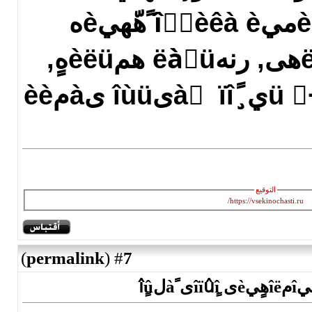
ٌèٍَàِèè, ؤèàميîٌٍèêà è ًهّهيèه
ë‏لîâيûُ ïًîلëهى, رنهëàٍü همèëüهٍ,
)
permalink
(
7
#