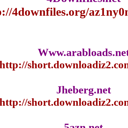
http://4downfiles.o
Www.arab
http://short.down
Jhebe
http://short.down
5azn