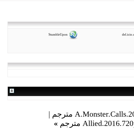
StumbleUpon
|
»