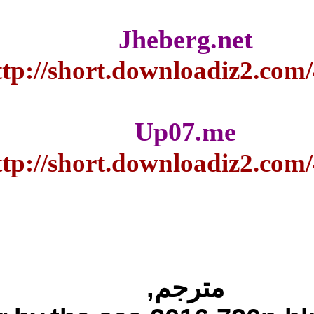
Jheb
http://short.do
Up
http://short.do
,