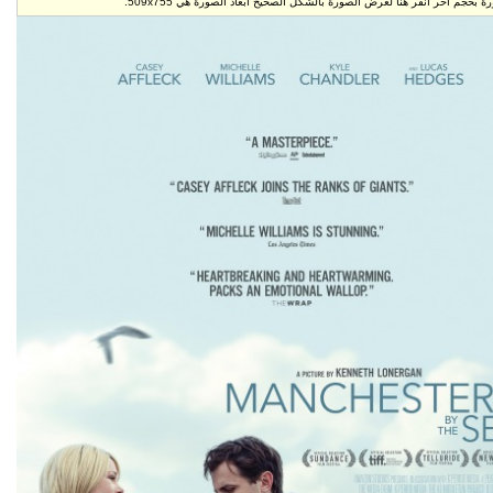
 الصورة هي 509x755.