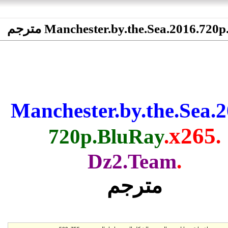
)
permalink
(
1
#
Manchest مترجم
Manchester.
720p.B
Dz2
م