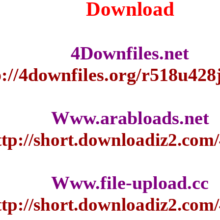
Do
4Down
http://4downfiles
Www.ara
http://short.do
Www.fil
http://short.do