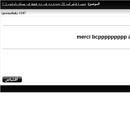
الموضوع
:
حصريا فيلم كود 36 بجودة دى فى دى فقط فى شبكة داونلودز2 !!
)
permalink
(
247
#
merci bcppppppppp 