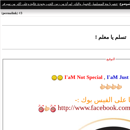
لموضوع
:
حصريا مع المسلسل الجميل والنادر امرأة من زمن الحب بجودة عالية وعلي اكثر من سيرفر
)
permalink
(
3
#
تسلم يا معلم !
التوقيع
I'aM Not Special
,
I'aM Just
 على الفيس بوك :-
http://www.facebook.c