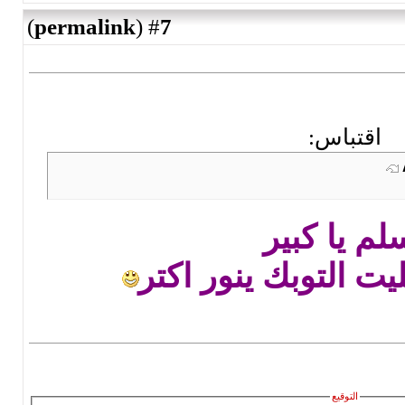
)
permalink
(
7
#
اقتبا
تسلم يا
وانت بقي خليت ا
التوقيع