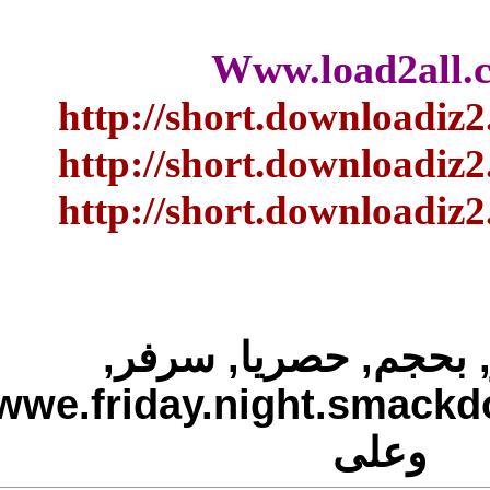
Www.load2a
http://short.downloa
http://short.downloa
http://short.downloa
ميجا, اكثر, بحجم, 
wwe.friday.night.smackdown.19.08.2011,
وعلى