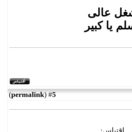
شغل ع
تسلم يا
)
permalink
(
5
#
اقتبا