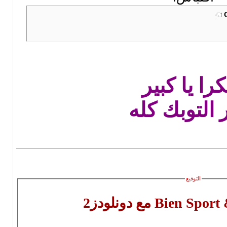
شكرا يا
منور الت
التوقيع