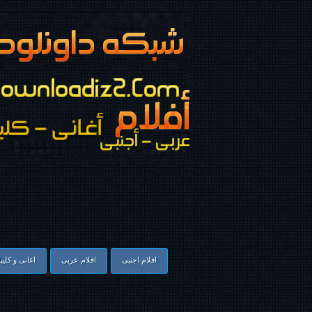
افلام اجنبى
افلام عربى
اغانى و كليب