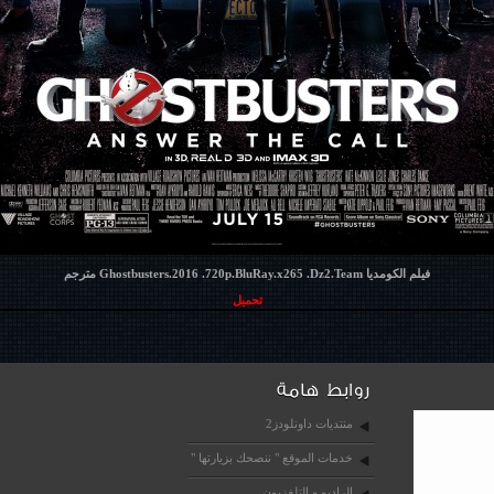
فيلم الكومديا Ghostbusters.2016 .720p.BluRay.x265 .Dz2.Team مترجم
تحميل
منتديات داونلودز2
خدمات الموقع " ننصحك بزيارتها "
الراديو و التلفزيون