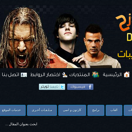
ات
العاب
برامج
كارتون و انمى
مـلـفـات أخـرى
خدمات الموقع