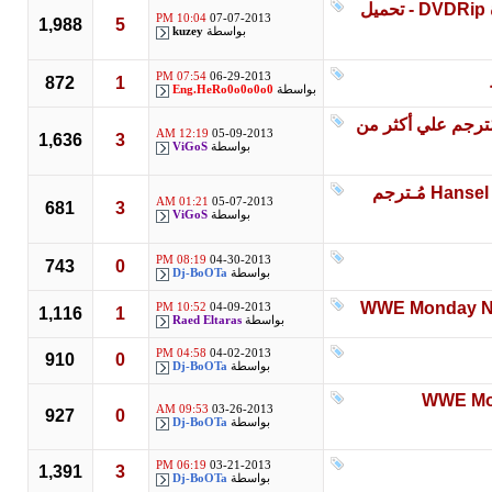
حصرياً فيلم الرعب الرهيب " No Tell Motel 2012 " مُترجم بجودة DVDRip - تحميل
10:04 PM
07-07-2013
1,988
5
بواسطة
kuzey
07:54 PM
06-29-2013
872
1
بواسطة
Eng.HeRo0o0o0o0
لرومانسيه Beautiful Creatures 2013 BRRip مٌترجم علي أكثر من
12:19 AM
05-09-2013
1,636
3
بواسطة
ViGoS
فيلم الاكشن والفانتازيا والرعب المٌنتظر Hansel & Gretel 2013 DVDRip مُـترجم
01:21 AM
05-07-2013
681
3
بواسطة
ViGoS
08:19 PM
04-30-2013
743
0
بواسطة
Dj-BoOTa
10:52 PM
04-09-2013
1,116
1
بواسطة
Raed Eltaras
04:58 PM
04-02-2013
910
0
بواسطة
Dj-BoOTa
WWE M
09:53 AM
03-26-2013
927
0
بواسطة
Dj-BoOTa
06:19 PM
03-21-2013
1,391
3
بواسطة
Dj-BoOTa