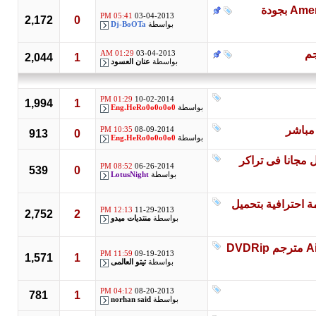
فيلم الرُعب المٌثير جداً للكبار فقط +18 American Mary 2012 بجودة
05:41 PM
03-04-2013
2,172
0
بواسطة
Dj-BoOTa
01:29 AM
03-04-2013
2,044
1
بواسطة
عنان العسود
01:29 PM
10-02-2014
1,994
1
بواسطة
Eng.HeRo0o0o0o0
10:35 PM
08-09-2014
913
0
بواسطة
Eng.HeRo0o0o0o0
انا فى تراكر
08:52 PM
06-26-2014
539
0
بواسطة
LotusNight
ق ( اكشاى كومار ) Joker 2012 ترجمة احترافية بتحميل
12:13 PM
11-29-2013
2,752
2
بواسطة
منتديات ميدو
إنفراد تام : الملكة ( رانى موخارجى ) فى أحدث أفلامها Aiyyaa 2012 مترجم DVDRip
11:59 PM
09-19-2013
1,571
1
بواسطة
تيتو العالمى
04:12 PM
08-20-2013
781
1
بواسطة
norhan said