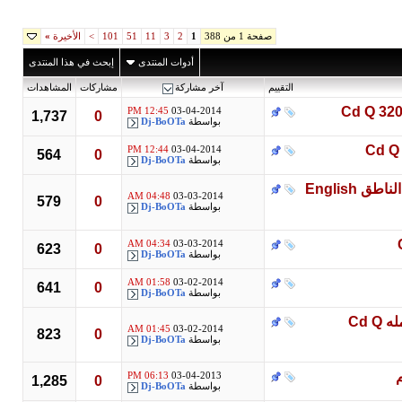
صفحة 1 من 388
1
2
3
11
51
101
>
الأخيرة
»
أدوات المنتدى
إبحث في هذا المنتدى
التقييم
آخر مشاركة
مشاركات
المشاهدات
12:45 PM
03-04-2014
1,737
0
بواسطة
Dj-BoOTa
12:44 PM
03-04-2014
564
0
بواسطة
Dj-BoOTa
اتقن الانجليزية وغيرها من اللغات بكل سهولة مع القاموس الناطق English
04:48 AM
03-03-2014
579
0
بواسطة
Dj-BoOTa
04:34 AM
03-03-2014
623
0
بواسطة
Dj-BoOTa
01:58 AM
03-02-2014
641
0
بواسطة
Dj-BoOTa
تحميل اغنية طارق عبد الحليم - حصلتلك قبل كده 2014 كامله Cd Q
01:45 AM
03-02-2014
823
0
بواسطة
Dj-BoOTa
06:13 PM
03-04-2013
1,285
0
بواسطة
Dj-BoOTa