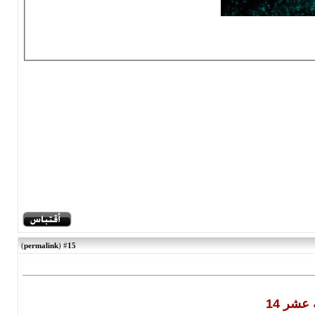
)
permalink
(
15
#
عشر 14