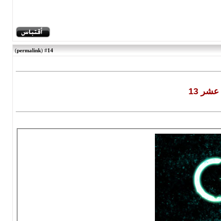
)
permalink
(
14
#
شر 13