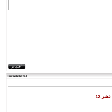
)
permalink
(
13
#
شر 12