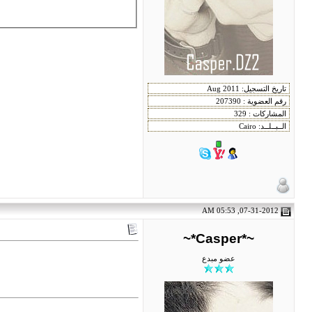
07-31-2012, 05:53 AM
~*Casper*~
عضو مبدع