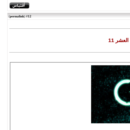
)
permalink
(
12
#
عشر 11