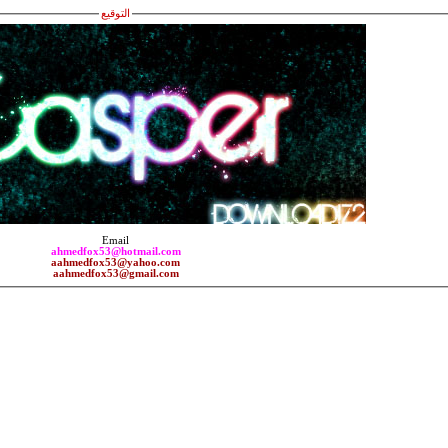
التوقيع
Email
ahmedfox53@hotmail.com
aahmedfox53@yahoo.com
aahmedfox53@gmail.com