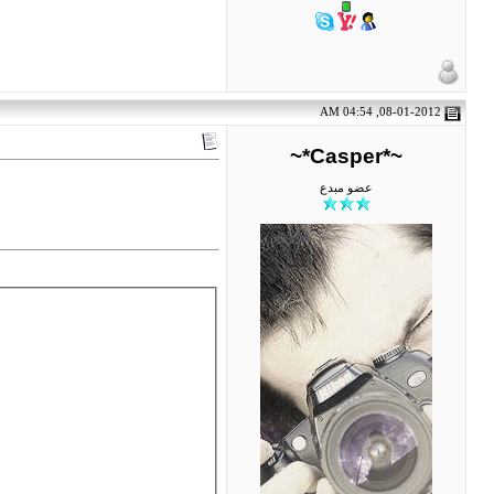
08-01-2012, 04:54 AM
~*Casper*~
عضو مبدع