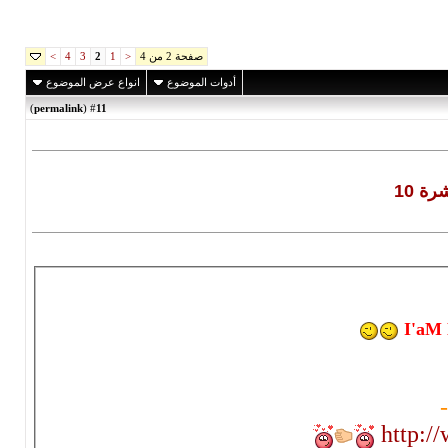
صفحة 2 من 4
>
4
3
2
1
<
أدوات الموضوع
انواع عرض الموضوع
)
permalink
(
11
#
ة 10
I'aM 
-
http: