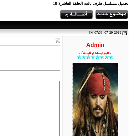
تحميل مسلسل طرف ثالث الحلقة العاشرة 10
07-29-2012, 07:36 PM
Admin
• ĞêŋęŘąl MąŋāģęŘ •