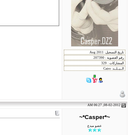
08-02-2012, 06:27 AM
~*Casper*~
عضو مبدع