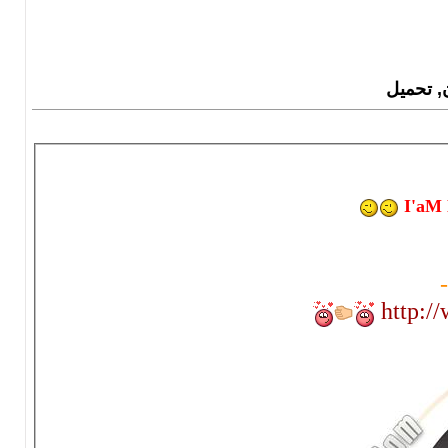
ن, تحميل
I'aM 
-
http: