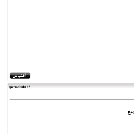
)
permalink
(
3
#
يع