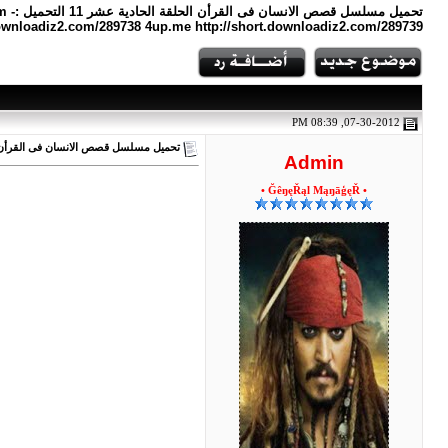
تح
downloadiz2.com/289738 4up.me http://short.downloadiz2.com/289739
07-30-2012, 08:39 PM
تحميل مسلسل قصص الانسان فى القرأن ال
Admin
• ĞêŋęŘąl MąŋāģęŘ •