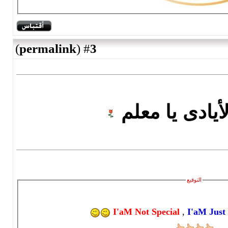
)
permalink
(
3
#
ا معلم
I'aM Not Spec