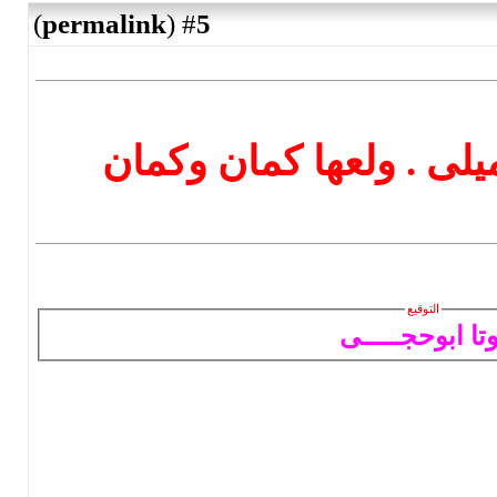
)
permalink
(
5
#
عها كمان وكمان
ــى