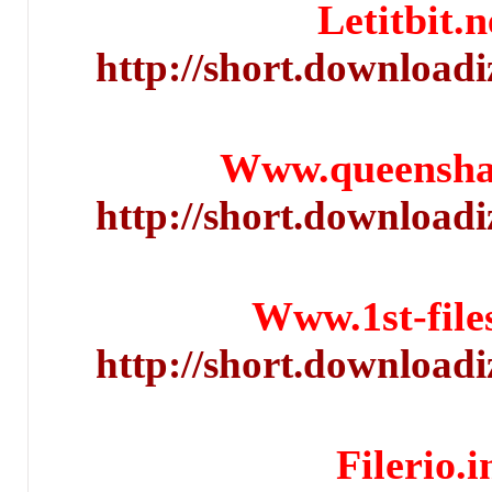
Let
http://short.d
Www.qu
http://short.d
Www.1s
http://short.d
Fi