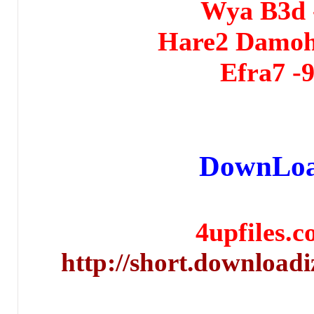
Do
4up
http://short.d