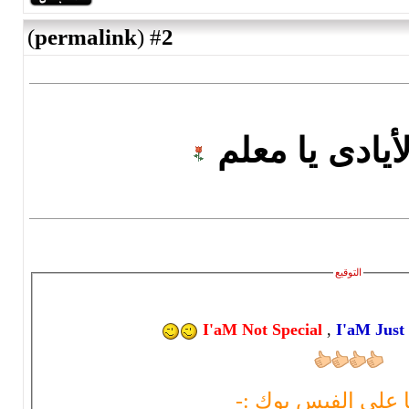
)
permalink
(
2
#
ا معلم
I'aM Not Spec
 بوك :-