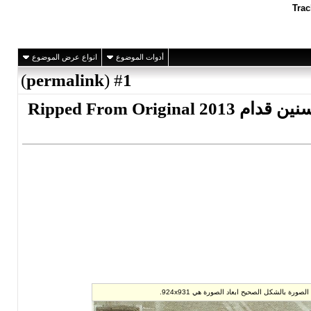
أدوات الموضوع
انواع عرض الموضوع
)
permalink
(
1
#
تحميل البوم وائل جسار - سنين قدام 2013 Ripped From Original
ورة هي 924x931.