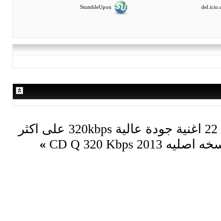
StumbleUpon
جميع اغانى مطرب الراب المصرى احمد مكى 22 اغنية جودة عالية 320kbps على اكثر
C
»