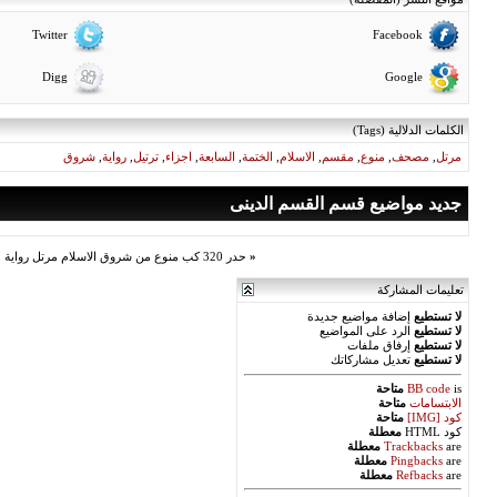
Twitter
Facebook
Digg
Google
الكلمات الدلالية (Tags)
مرتل
,
مصحف
,
منوع
,
مقسم
,
الاسلام
,
الختمة
,
السابعة
,
اجزاء
,
ترتيل
,
رواية
,
شروق
جديد مواضيع قسم القسم الدينى
«
حدر 320 كب منوع من شروق الاسلام مرتل رواية حفص مقسم اجزاء الختمة السادسة مصحف مسرع
تعليمات المشاركة
لا تستطيع
إضافة مواضيع جديدة
لا تستطيع
الرد على المواضيع
لا تستطيع
إرفاق ملفات
لا تستطيع
تعديل مشاركاتك
is
BB code
متاحة
الابتسامات
متاحة
كود [IMG]
متاحة
كود HTML
معطلة
are
Trackbacks
معطلة
are
Pingbacks
معطلة
are
Refbacks
معطلة