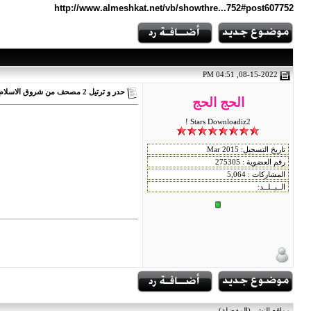
http://www.almeshkat.net/vb/showthre...752#post607752
08-15-2022, 04:51 PM
حدر و ترتيل 2 مصحف من شروق الاسلام مرتل منوع رواية حفص مقسم اجزاء الختمة السابعة
الحج الحج
Stars Downloadiz2 !
مواقع النشر (المفضلة)