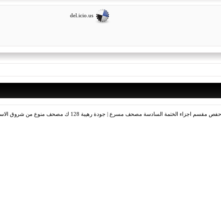
del.icio.us
|
جودة رهيبة 128 ك مصحف منوع من شروق الاسلام مرتل رواية حفص مقسم اجزاء الختمة السابعة