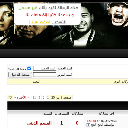
اسم العضو
حفظ البيانات؟
كلمة المرور
اليوم
البحث
صفحة 1 من 25
1
2
3
11
>
الأخيرة
»
آخر مشاركة
مشاركات
المشاهدات
المنتدى
10:13 AM
07-17-2026
0
1
القسم الدينى
بواسطة
الحج الحج