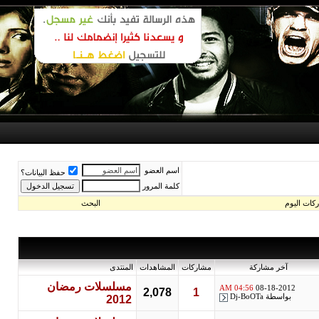
اسم العضو
حفظ البيانات؟
كلمة المرور
اليوم
البحث
آخر مشاركة
مشاركات
المشاهدات
المنتدى
مسلسلات رمضان
04:56 AM
08-18-2012
2,078
1
بواسطة
Dj-BoOTa
2012