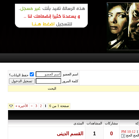
اسم العضو
حفظ البيانات؟
كلمة المرور
البحث
صفحة 1 من 6
1
2
3
>
الأخيرة
»
كة
مشاركات
المشاهدات
المنتدى
10:12 PM
1
0
1
القسم الدينى
لحج الحج