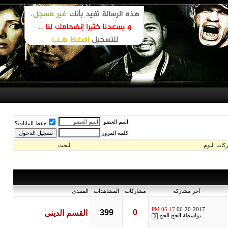
اسم العضو
حفظ البيانات؟
كلمة المرور
اليوم
البحث
آخر مشاركة
مشاركات
المشاهدات
المنتدى
05:17 PM
06-20-2017
399
0
القسم الدينى
بواسطة
الحج الحج