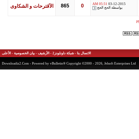
05:51 AM
03-12-2015
865
0
الآقترحات و الشكاوى
بواسطة
الحج الحج
RSS
الاتصال بنا
-
شبكة داونلودز2
-
الأرشيف
-
بيان الخصوصية
-
الأعلى
Downloadiz2.Com
- Powered by vBulletin® Copyright ©2000 - 2026, Jelsoft Enterprises 