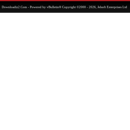
Downloadiz2.Com
- Powered by vBulletin® Copyright ©2000 - 2026, Jelsoft Enterprises 