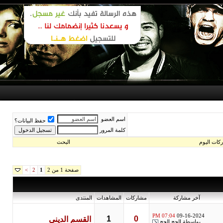
اسم العضو
حفظ البيانات؟
كلمة المرور
اليوم
البحث
صفحة 1 من 2
>
2
1
آخر مشاركة
مشاركات
المشاهدات
المنتدى
07:04 PM
09-16-2024
1
0
القسم الدينى
بواسطة
الحج الحج