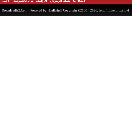
الاتصال بنا
-
شبكة داونلودز2
-
الأرشيف
-
بيان الخصوصية
-
الأعلى
Downloadiz2.Com
- Powered by vBulletin® Copyright ©2000 - 2026, Jelsoft Enterprises 