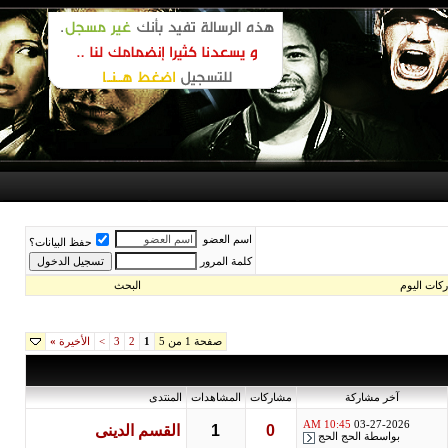
اسم العضو
حفظ البيانات؟
كلمة المرور
اليوم
البحث
صفحة 1 من 5
1
2
3
>
الأخيرة
»
آخر مشاركة
مشاركات
المشاهدات
المنتدى
10:45 AM
03-27-2026
0
1
القسم الدينى
بواسطة
الحج الحج