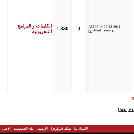
الكليبات و البرامج
03:14 AM
09-18-2011
1,330
0
بواسطة
Admin
التلفزيونية
RSS
الاتصال بنا
-
شبكة داونلودز2
-
الأرشيف
-
بيان الخصوصية
-
الأعلى