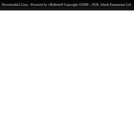
Downloadiz2.Com
- Powered by vBulletin® Copyright ©2000 - 2026, Jelsoft Enterprises 