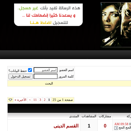
اسم العضو
حفظ البيانات؟
كلمة المرور
البحث
صفحة 1 من 25
1
2
3
11
>
الأخيرة
»
كة
مشاركات
المشاهدات
المنتدى
09:58 AM
0
0
1
القسم الدينى
لحج الحج