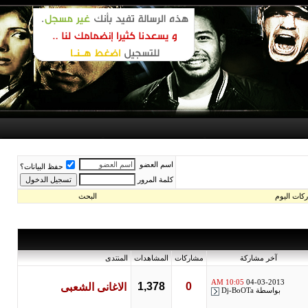
اسم العضو
حفظ البيانات؟
كلمة المرور
اليوم
البحث
آخر مشاركة
مشاركات
المشاهدات
المنتدى
10:05 AM
04-03-2013
1,378
0
الاغانى الشعبى
بواسطة
Dj-BoOTa