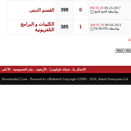
05:28 PM
09-23-2017
398
0
القسم الدينى
بواسطة
الحج الحج
الكليبات و البرامج
01:20 AM
09-04-2012
385
1
بواسطة
Dj-BoOTa
التلفزيونية
RSS
الاتصال بنا
-
شبكة داونلودز2
-
الأرشيف
-
بيان الخصوصية
-
الأعلى
Downloadiz2.Com
- Powered by vBulletin® Copyright ©2000 - 2026, Jelsoft Enterprises 