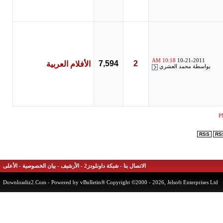
10:18 AM
10-21-2011
7,594
2
الأفلام العربية
بواسطة
محمد العشري
RSS
الاتصال بنا
-
شبكة داونلودز2
-
الأرشيف
-
بيان الخصوصية
-
الأعلى
Downloadiz2.Com
- Powered by vBulletin® Copyright ©2000 - 2026, Jelsoft Enterprises 