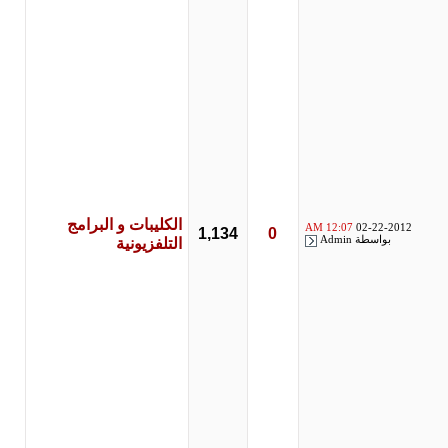
الكليبات و البرامج
12:07 AM
02-22-2012
1,134
0
بواسطة
Admin
التلفزيونية