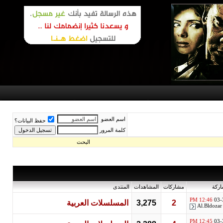
اسم العضو
حفظ البيانات؟
كلمة المرور
البحث
اركة
مشاركات
المشاهدات
المنتدى
12:46 PM
03-
2
3,275
المسلسلات العربية
Al.Bldozar
12:45 PM
03-