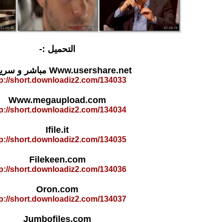
التحميل :-
Www.usershare.net مباشر و سريع
tp://short.downloadiz2.com/134033
Www.megaupload.com
tp://short.downloadiz2.com/134034
Ifile.it
tp://short.downloadiz2.com/134035
Filekeen.com
tp://short.downloadiz2.com/134036
Oron.com
tp://short.downloadiz2.com/134037
Jumbofiles.com