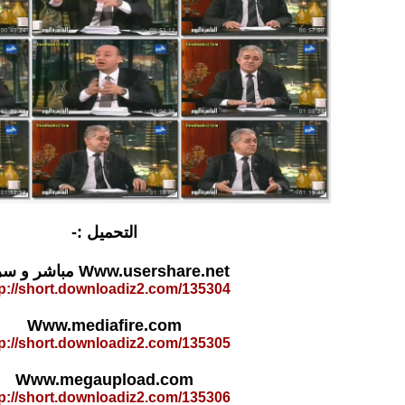
التحميل :-
Www.usershare.net مباشر و سريع
tp://short.downloadiz2.com/135304
Www.mediafire.com
tp://short.downloadiz2.com/135305
Www.megaupload.com
tp://short.downloadiz2.com/135306