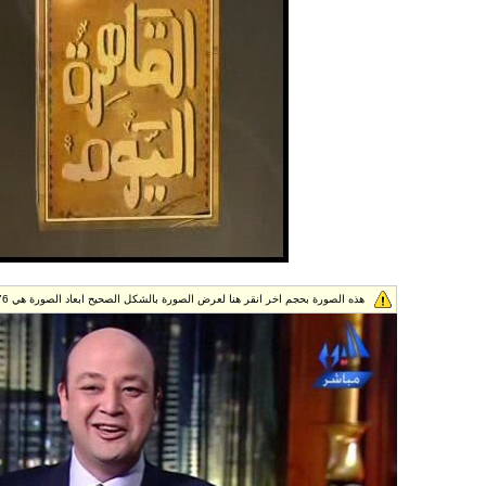
هذه الصورة بحجم اخر انقر هنا لعرض الصورة بالشكل الصحيح ابعاد الصورة هي 638x476.