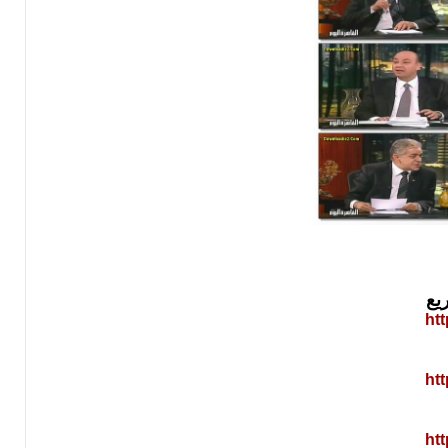
ht
ht
ht