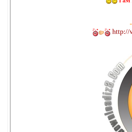
I'aM 
-
http: