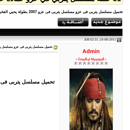
تحميل مسلسل يتربى فى عزو مسلسل يتربى فى عزو 2007 بطولة يحيي الفخرانى و رانيا فريد شوقى و كريمة مختار
10-08-2011, 02:51 AM
تحميل مسلسل يتربى فى عزو مسلسل يتربى فى عزو 2007 بطولة يحيي الفخرانى و رانيا فريد شوقى و كريمة مختار - كامل 
Admin
• ĞêŋęŘąl MąŋāģęŘ •