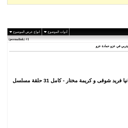
أدوات الموضوع
انواع عرض الموضوع
)
permalink
(
1
#
تحميل مسلسل يتربى فى عزو مسلسل يتربى فى عزو 2007 بطولة يحيي الفخرانى و رانيا فريد شوقى و كريمة مختار - كامل 31 حلقة مسلسل