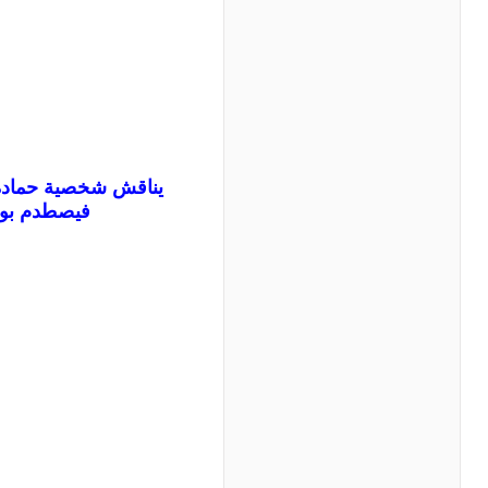
يناقش شخصية حمادة ع
فيصطدم بواق