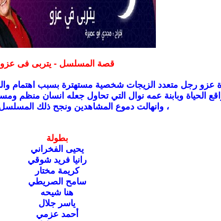
قصة المسلسل - يتربى فى عزو
زو رجل متعدد الزيجات شخصية مستهترة بسبب اهتمام والدته 
ع الحياة وبابنة عمه نوال التي تحاول جعله انسان منظم ومسئ
، وانهالت دموع المشاهدين ونجح ذلك المسلسل ن
بطولة
يحيى الفخراني
رانيا فريد شوقي
كريمة مختار
سامح الصريطي
هنا شيحه
ياسر جلال
أحمد عزمي