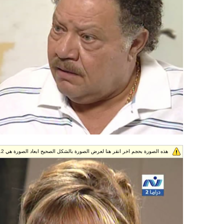
هذه الصورة بحجم اخر انقر هنا لعرض الصورة بالشكل الصحيح ابعاد الصورة هي 688x512.