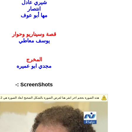
شيري عادل
انتصار
مها أبو عوف
قصة وسيناريو وحوار
يوسف معاطي
المخرج
مجدي ابو عميره
ScreenShots :-
هذه الصورة بحجم اخر انقر هنا لعرض الصورة بالشكل الصحيح ابعاد الصورة هي 688x512.