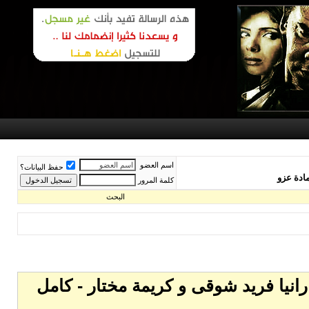
اسم العضو
حفظ البيانات؟
كلمة المرور
البحث
و 2007 بطولة يحيي الفخرانى و رانيا فريد شوقى و كريمة مختار - كامل