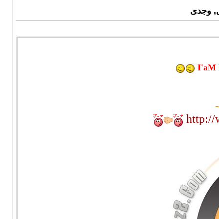
I'aM 
-
http: