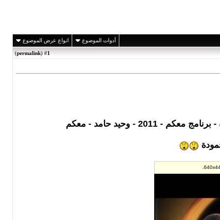
أدوات الموضوع
انواع عرض الموضوع
)
permalink
(
1
#
2 - وحيد حامد - معكم
حمودة