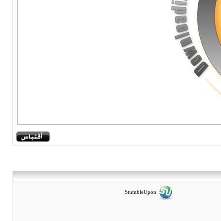
StumbleUpon