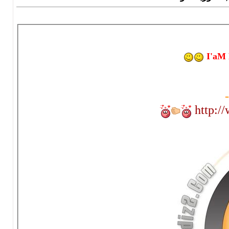
I'aM 
-
http: