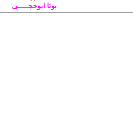
بوتا ابوحجـــــى