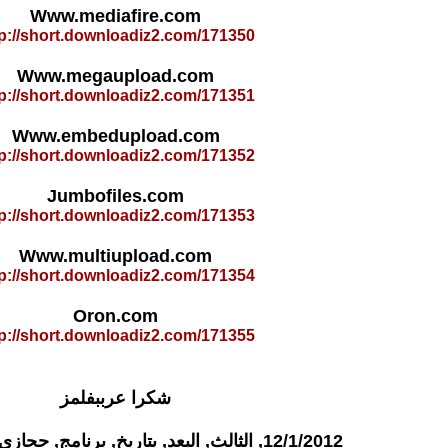
Www.mediafire.com
tp://short.downloadiz2.com/171350
Www.megaupload.com
tp://short.downloadiz2.com/171351
Www.embedupload.com
tp://short.downloadiz2.com/171352
Jumbofiles.com
tp://short.downloadiz2.com/171353
Www.multiupload.com
tp://short.downloadiz2.com/171354
Oron.com
tp://short.downloadiz2.com/171355
شكرا عرببفلمز
12/1/2012, الثالث, البعد, بتاريخ, برنامج, حجازي, دكتور, صفوت