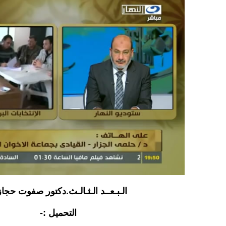
الـبـعــد الـثـالـث.دكتور صفوت حجا
التحميل :-