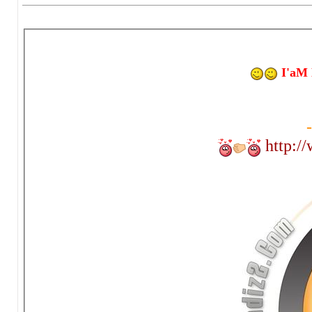
I'aM 
-
http: