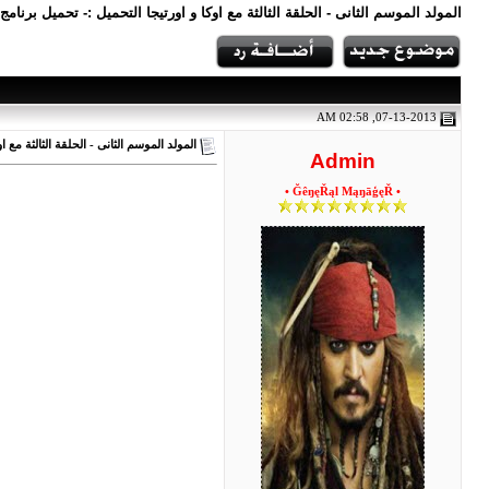
المولد الموسم الثانى - الحلقة الثالثة مع اوكا و اورتيجا التحميل :- تحميل برنام
07-13-2013, 02:58 AM
المولد الموسم الثانى - الحلقة الثالثة مع او
Admin
• ĞêŋęŘąl MąŋāģęŘ •