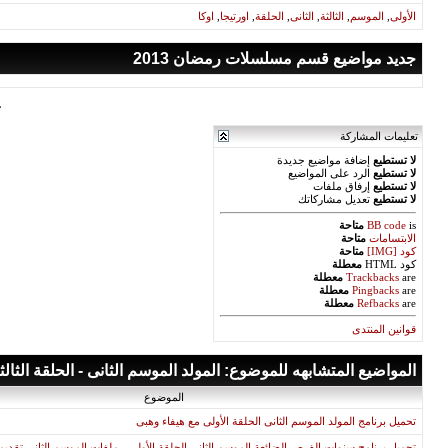
الأولى
,
الموسم
,
الثالثة
,
الثانى
,
الحلقة
,
اورتيجا
,
اوكا
جديد مواضيع قسم مسلسلات رمضان 2013
«
تعليمات المشاركة
لا تستطيع
إضافة مواضيع جديدة
لا تستطيع
الرد على المواضيع
لا تستطيع
إرفاق ملفات
لا تستطيع
تعديل مشاركاتك
is
BB code
متاحة
الابتسامات
متاحة
كود [IMG]
متاحة
كود HTML
معطلة
are
Trackbacks
معطلة
are
Pingbacks
معطلة
are
Refbacks
معطلة
قوانين المنتدى
المواضيع المتشابهه للموضوع: المولد الموسم الثانى - الحلقة الثالثة
الموضوع
تحميل برنامج المولد الموسم الثانى الحلقة الأولى مع هيفاء وهبى
تحميل برنامج سنوات الفرص الضائعة الموسم الثانى الحلقة الأولى - ملفات الموسم الثانى تقد