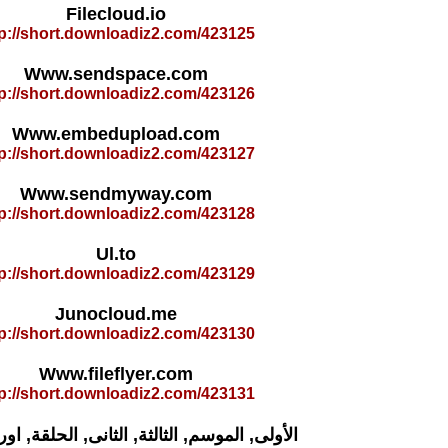
Filecloud.io
tp://short.downloadiz2.com/423125
Www.sendspace.com
tp://short.downloadiz2.com/423126
Www.embedupload.com
tp://short.downloadiz2.com/423127
Www.sendmyway.com
tp://short.downloadiz2.com/423128
Ul.to
tp://short.downloadiz2.com/423129
Junocloud.me
tp://short.downloadiz2.com/423130
Www.fileflyer.com
tp://short.downloadiz2.com/423131
الأولى, الموسم, الثالثة, الثانى, الحلقة, اورت