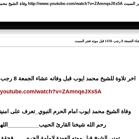
بل موته فجر السبت
اخر تلاوة للشيخ محمد ايوب قبل وفاته عشاء الجمعة 8 رجب 1436 قبل موته فجر السبت
w.youtube.com/watch?v=ZAmnqeJXs5A
وفاة الشيخ محمد ايوب امام الحرم النبوي_تعرف على امن
رحم الله شيخنا القارئ الحبيب__________اللهم ام
تمنى الشيخ فبل موته العودة لامامة الحرم____فحقق ال