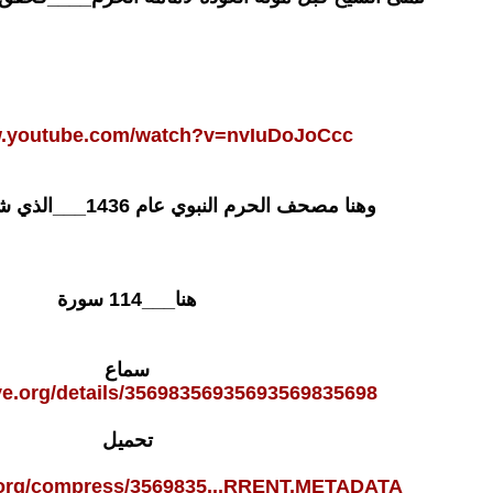
w.youtube.com/watch?v=nvIuDoJoCcc
وهنا مصحف الحرم النبوي عام 1436___الذي شارك فيه الشيخ
هنا___114 سورة
سماع
ive.org/details/35698356935693569835698
تحميل
e.org/compress/3569835...RRENT,METADATA