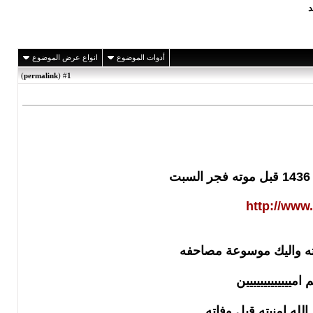
أدوات الموضوع
انواع عرض الموضوع
)
permalink
(
1
#
http://ww
يته واليك موسوعة مصاحفه
ييييييييييييين
له امنيته قبل وفاته