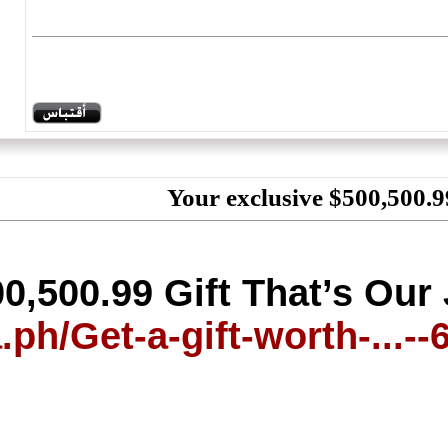
)
permalink
(
3
#
Receive a $500,500.9
https://telegra.ph/Ge