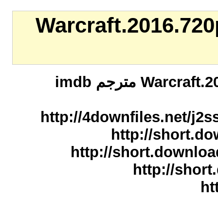
Wa
رجم imdb
ht