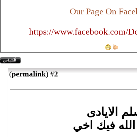
ht
)
permal