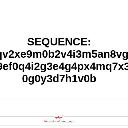
S
f6ls6d2f7p3s7e5qv2xe
na1h8j0q8x6o3jo9ef0q4
0g