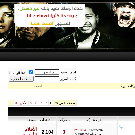
اسم العضو
حفظ البيانات؟
كلمة المرور
اليوم
البحث
صفحة 1 من 25
1
2
3
11
>
الأخيرة
»
آخر مشاركة
مشاركات
المشاهدات
المنتدى
الأفلام
08:45 PM
01-22-2026
2,104
3
بواسطة
tmramd