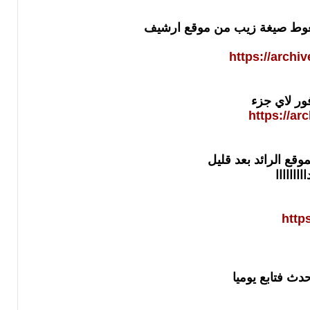
ضغوط صيغة زيب من موقع ارشيف
https://archi
ور لاي جزء
https://a
قع الرائد بعد قليل
اااااا
http
حدث فتابع يوميا