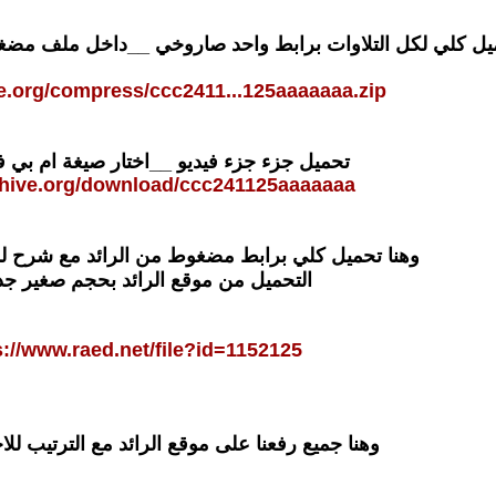
يل كلي لكل التلاوات برابط واحد صاروخي __داخل ملف م
ve.org/compress/ccc2411...125aaaaaaa.zip
تحميل جزء جزء فيديو __اختار صيغة ام بي ف
rchive.org/download/ccc241125aaaaaaa
وهنا تحميل كلي برابط مضغوط من الرائد مع شرح لمو
التحميل من موقع الرائد بحجم صغير جدااا
s://www.raed.net/file?id=1152125
وهنا جميع رفعنا على موقع الرائد مع الترتيب للا