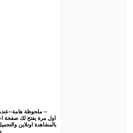
-- ملحوظة هامة--عندما
اول مرة يفتح لك صفحة اعل
بالمشاهدة اونلاين والتحم
ص