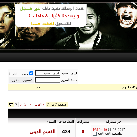
اسم العضو
حفظ البيانات؟
كلمة المرور
اليوم
البحث
صفحة 7 من 7
«
الأولى
<
5
6
7
آخر مشاركة
مشاركات
المشاهدات
المنتدى
04:49 PM
01-08-2017
0
439
القسم الدينى
بواسطة
الحج الحج