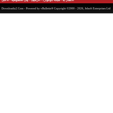
الاتصال بنا
-
شبكة داونلودز2
-
الأرشيف
-
بيان الخصوصية
-
الأعلى
Downloadiz2.Com
- Powered by vBulletin® Copyright ©2000 - 2026, Jelsoft Enterprises 