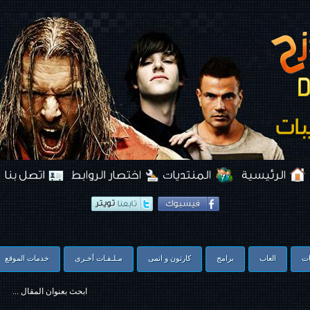
ات
العاب
برامج
كارتون و انمى
مـلـفـات أخـرى
خدمات الموقع