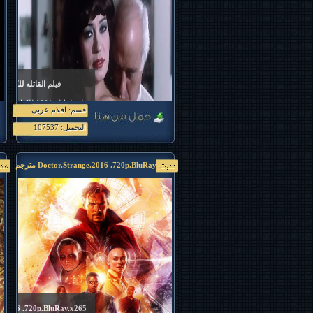
فيلم القاتله للكبار فق
قسم: افلام عربى
Dz2 Team
التحميل: 107537
Doctor.Strange.2016 .720p.BluRay.x265 مترجم
265
e.2016 .720p.BluRay.x265