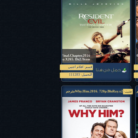
Resident.Evil.The.Final.Chapter.2016
.720p.BluRay.X265. Dz2.Team مترجم
فيلم البر التاني 2016 بجوده 1080p.HD.x265
قسم: افلام اجنبى
فيلم الرعب
Resident.Evil.The.Final.Chapter.2016
التحميل: 111283
.720p.BluRay.X265. Dz2.Team مترجم
Why.Him.2016. 720p.BluRay.x265مترجم