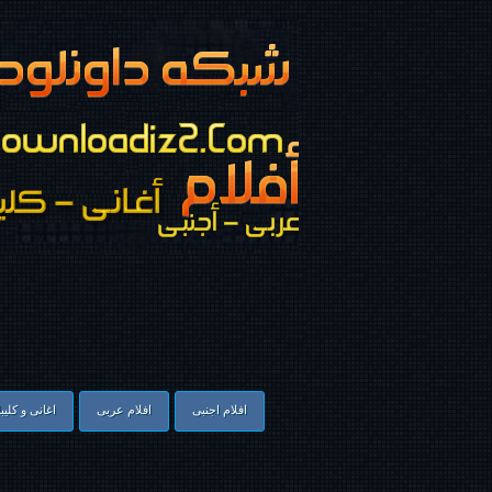
افلام اجنبى
افلام عربى
اغانى و كليب