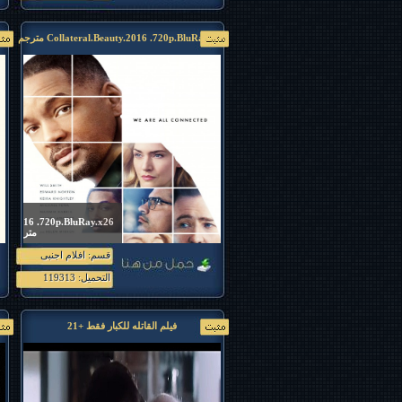
Collateral.Beauty.2016 .720p.BluRay.x26 مترجم
uty.2016 .720p.BluRay.x26
مترجم
قسم: افلام اجنبى
فيلم الدراما .2016
.720p.BluRay.x265 .Dz2.Team
التحميل: 119313
فيلم القاتله للكبار فقط +21