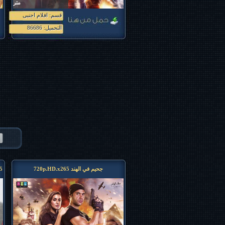
مترجم
قسم: افلام اجنبى
فيلم الفانتازيا 6
.720p.BluRay.x265 .Dz2.Team
التحميل: 86686
جحيم في الهند 720p.HD.x265
5